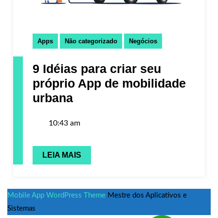
Apps
Não categorizado
Negócios
9 Idéias para criar seu
próprio App de mobilidade
urbana
10:43 am
LEIA MAIS
Mobile App WordPress Theme
Mestre dos Aplicativos e
Sistemas